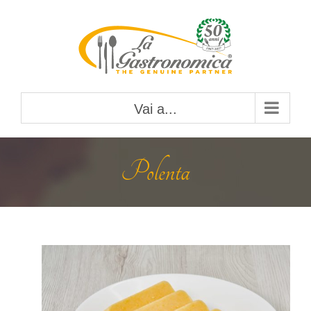
Salta
al
contenuto
Vai a...
Polenta