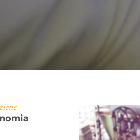
zione
onomia