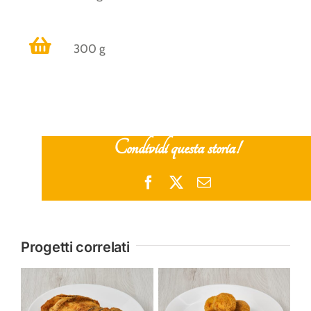
300 g
Condividi questa storia!
Facebook
X
Email
Progetti correlati