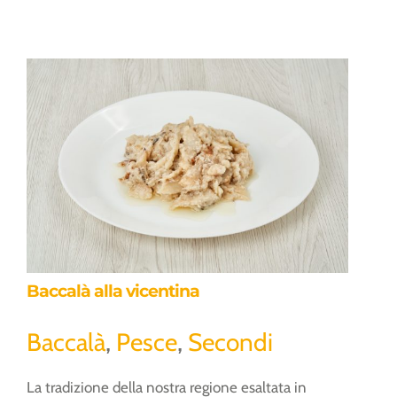
Baccalà alla vicentina
Baccalà alla vicentina
Baccalà
,
Pesce
,
Secondi
La tradizione della nostra regione esaltata in