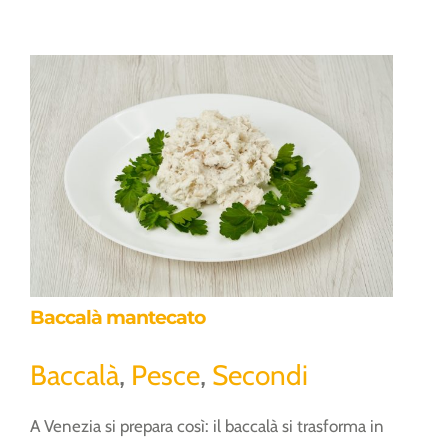
Baccalà mantecato
Baccalà mantecato
Baccalà
,
Pesce
,
Secondi
A Venezia si prepara così: il baccalà si trasforma in