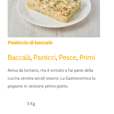
Pasticcio di baccalà
Pasticcio di baccalà
Baccalà
,
Pasticci
,
Pesce
,
Primi
Arriva da lontano, ma è entrato a far parte della
cucina veneta secoli orsono: La Gastronomica lo
propone in versione primo piatto.
3 Kg