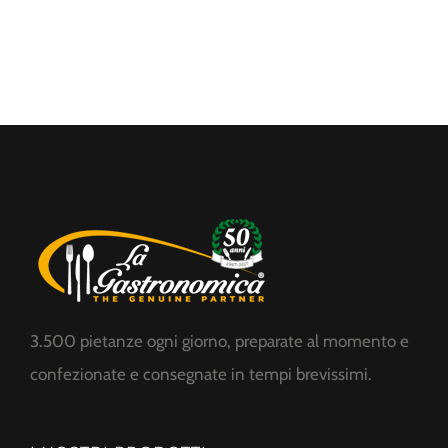
3.500 pietanze ogni giorno, preparate al momento e
confezionate e consegnate in tempi brevissimi.