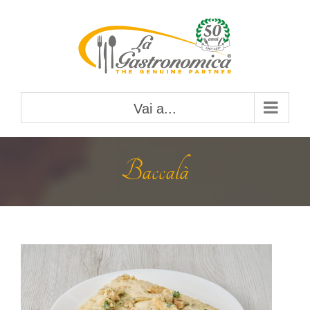
Salta
al
contenuto
Vai a...
Baccalà