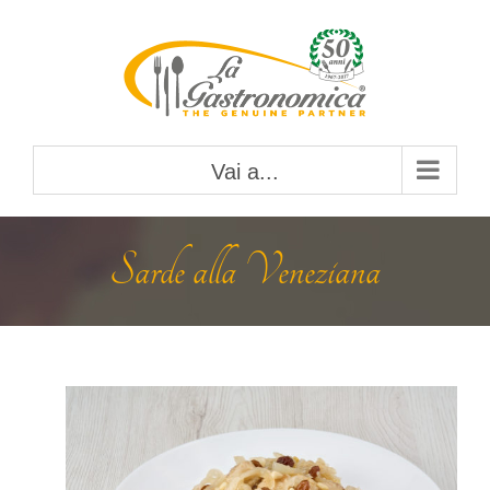
Salta
al
contenuto
Vai a...
Sarde alla Veneziana