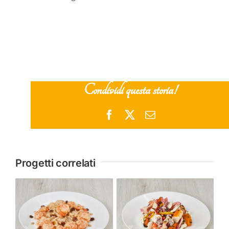
Condividi questa storia!
Facebook
X
Email
Progetti correlati