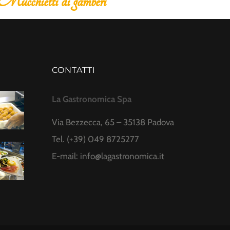
i
Insalata di pollo
CONTATTI
La Gastronomica Spa
Via Bezzecca, 65 – 35138 Padova
Tel. (+39) 049 8725277
E-mail:
info@lagastronomica.it