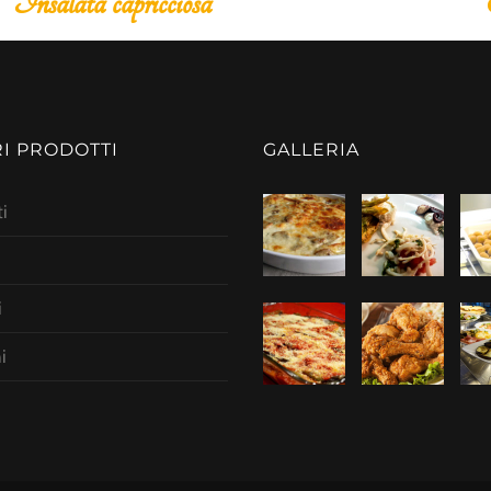
Mucchietti di gamber
RI PRODOTTI
GALLERIA
i
i
i