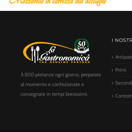
ozza alle acciughe
Insalata capricciosa
I NOST
Antipast
Primi
3.500 pietanze ogni giorno, preparate
Second
al momento e confezionate e
consegnate in tempi brevissimi.
Contorn