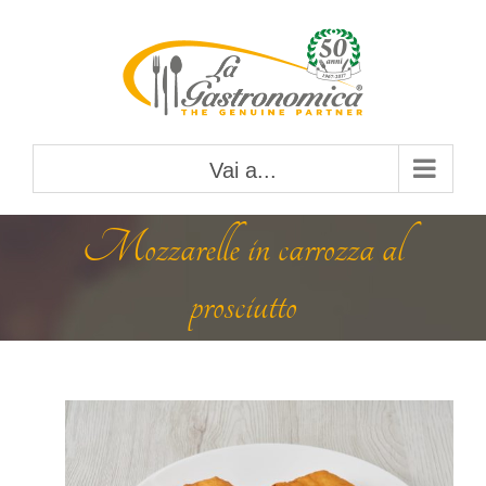
Salta
al
contenuto
Vai a...
Mozzarelle in carrozza al
prosciutto