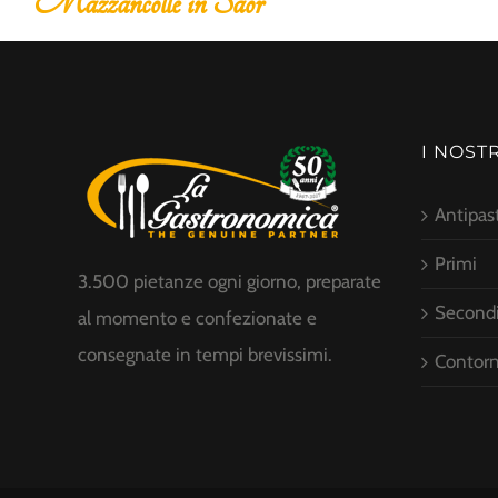
zancolle in Saor
Insa
I NOST
Antipast
Primi
3.500 pietanze ogni giorno, preparate
Second
al momento e confezionate e
consegnate in tempi brevissimi.
Contorn