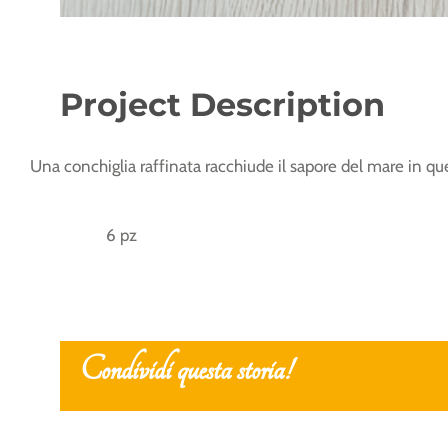
Project Description
Una conchiglia raffinata racchiude il sapore del mare in que
6 pz
Condividi questa storia!