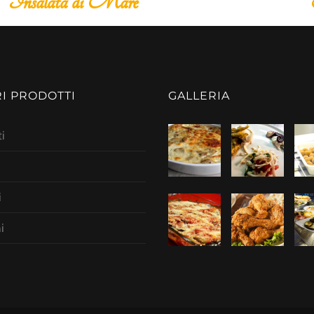
lata di Mare
Nervett
RI PRODOTTI
GALLERIA
i
i
i