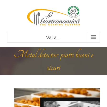
Salta
al
contenuto
Vai a...
Metal detector: piatti buoni e
sicuri