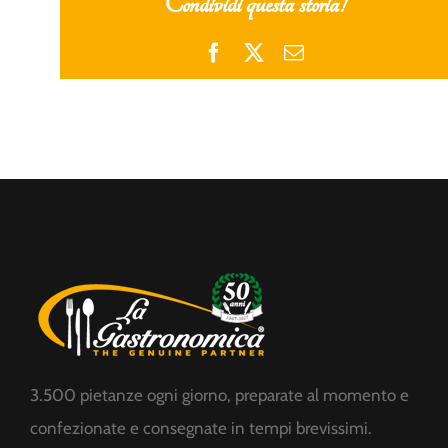
Condividi questa storia!
Facebook
X
Email
3.500 pietanze ogni giorno, preparate al momento e
confezionate e consegnate in tempi brevissimi.