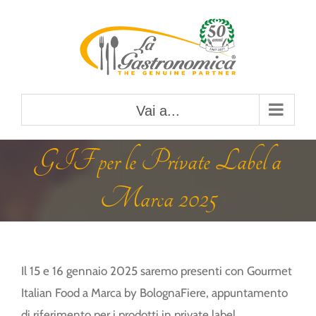
Salta
al
contenuto
Vai a...
GIF per le Private Label a
Marca 2025
Il 15 e 16 gennaio 2025 saremo presenti con Gourmet
Italian Food a Marca by BolognaFiere, appuntamento
di riferimento per i prodotti in private label.